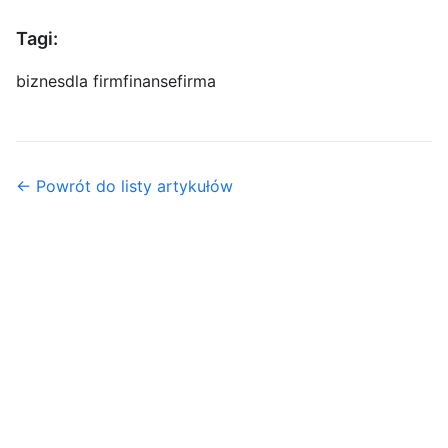
Tagi:
biznes
dla firm
finanse
firma
← Powrót do listy artykułów