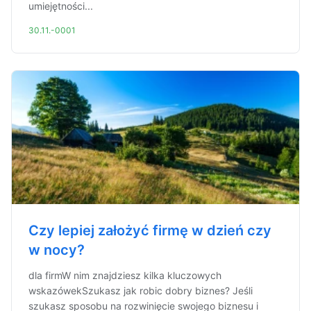
umiejętności...
30.11.-0001
Czy lepiej założyć firmę w dzień czy
w nocy?
dla firmW nim znajdziesz kilka kluczowych
wskazówekSzukasz jak robic dobry biznes? Jeśli
szukasz sposobu na rozwinięcie swojego biznesu i