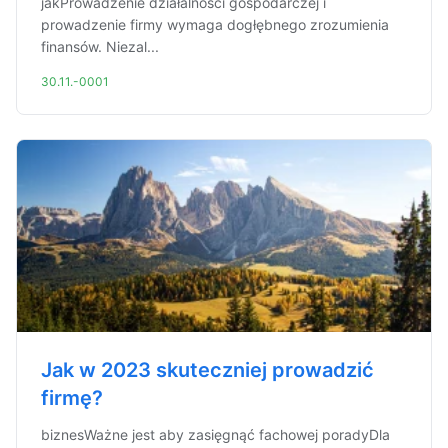
jakProwadzenie działalności gospodarczej i
prowadzenie firmy wymaga dogłębnego zrozumienia
finansów. Niezal...
30.11.-0001
Jak w 2023 skuteczniej prowadzić
firmę?
biznesWażne jest aby zasięgnąć fachowej poradyDla