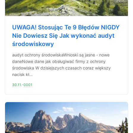
UWAGA! Stosując Te 9 Błędów NIGDY
Nie Dowiesz Się Jak wykonać audyt
środowiskowy
audyt ochrony środowiskaWnioski są jasne - nowe
daneNowe dane jak obsługiwać firmy z ochrony
środowiska W dzisiejszych czasach coraz większy
nacisk kł...
30.11.-0001