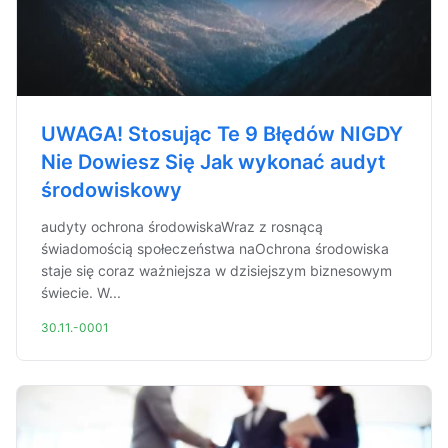
UWAGA! Stosując Te 9 Błędów NIGDY
Nie Dowiesz Się Jak wykonać audyt
środowiskowy
audyty ochrona środowiskaWraz z rosnącą
świadomością społeczeństwa naOchrona środowiska
staje się coraz ważniejsza w dzisiejszym biznesowym
świecie. W...
30.11.-0001