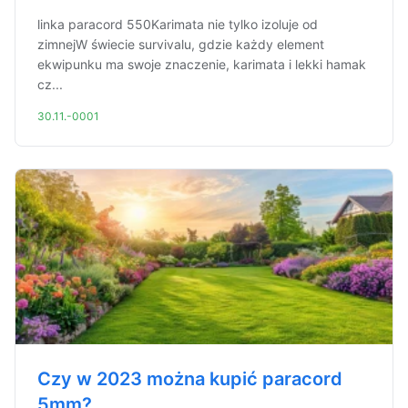
linka paracord 550Karimata nie tylko izoluje od
zimnejW świecie survivalu, gdzie każdy element
ekwipunku ma swoje znaczenie, karimata i lekki hamak
cz...
30.11.-0001
Czy w 2023 można kupić paracord
5mm?