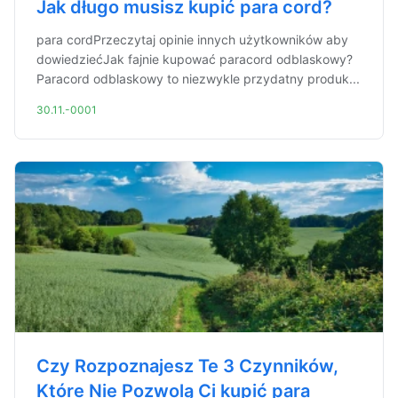
Jak długo musisz kupić para cord?
para cordPrzeczytaj opinie innych użytkowników aby
dowiedziećJak fajnie kupować paracord odblaskowy?
Paracord odblaskowy to niezwykle przydatny produk...
30.11.-0001
Czy Rozpoznajesz Te 3 Czynników,
Które Nie Pozwolą Ci kupić para