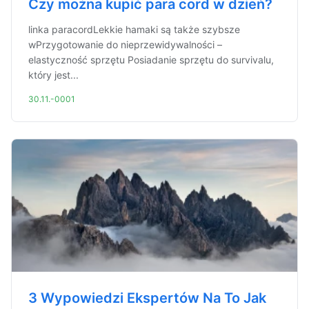
Czy można kupić para cord w dzień?
linka paracordLekkie hamaki są także szybsze
wPrzygotowanie do nieprzewidywalności –
elastyczność sprzętu Posiadanie sprzętu do survivalu,
który jest...
30.11.-0001
3 Wypowiedzi Ekspertów Na To Jak