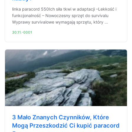
linka paracord 550Ich siła tkwi w adaptacji –Lekkość i
funkcjonalność – Nowoczesny sprzęt do survivalu
Wyprawy survivalowe wymagają sprzętu, który ...
30.11.-0001
3 Mało Znanych Czynników, Które
Mogą Przeszkodzić Ci kupić paracord