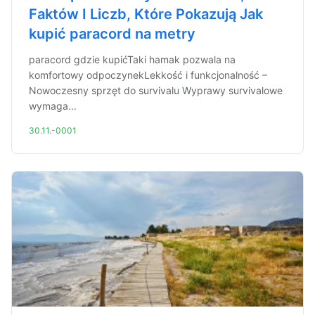
Faktów I Liczb, Które Pokazują Jak
kupić paracord na metry
paracord gdzie kupićTaki hamak pozwala na
komfortowy odpoczynekLekkość i funkcjonalność –
Nowoczesny sprzęt do survivalu Wyprawy survivalowe
wymaga...
30.11.-0001